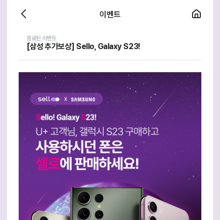
이벤트
뒤
홈
로
가
종료된 이벤트
기
[삼성 추가보상] Sello, Galaxy S23!